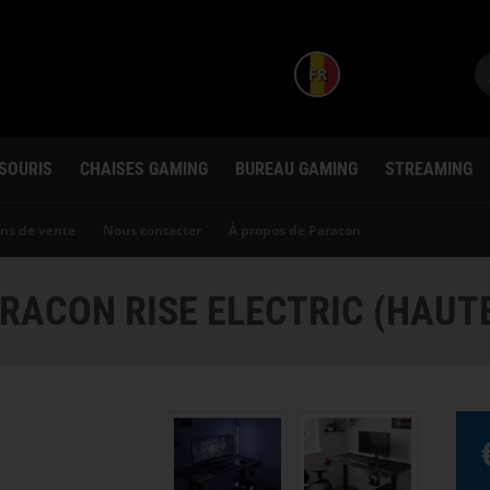
FR
 SOURIS
CHAISES GAMING
BUREAU GAMING
STREAMING
ns de vente
Nous contacter
À propos de Paracon
RACON RISE ELECTRIC (HAUT