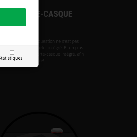
T ET PORTE-CASQUE
é RISE Electric, la question ne s’est pas
entendu un porte-gobelet intégré. Et en plus
ité pour placer un porte-casque intégré, afin
Statistiques
lus jamais sur la table!