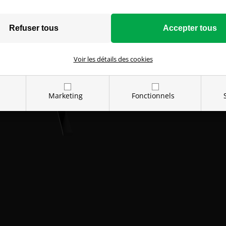
PORTE-GOBELE
INTÉGRÉS
Voir les détails des cookies
Lorsque nous avons développ
posée, la table aurait bien 
de cela, nous en avons prof
Marketing
Fonctionnels
que votre casque ne traîne p