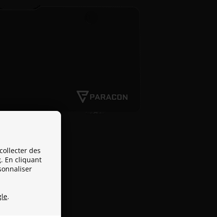
collecter des
. En cliquant
sonnaliser
le
.