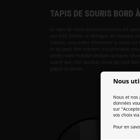
TAPIS DE SOURIS BORD 
Le tapis de souris bord à bord inclus est quel
que RISE Electric se distingue des bureaux ordi
solution, vous évitez d’emmener la souris sur l
ce qui peut être vraiment crucial lorsque vous
perdez votre mobilité pendant quelques seco
savent que c’est quelque chose qui peut faire 
gagner et perdre.
Nous uti
Nous et nos 
données vous
sur "Accepte
vos choix via
Pour en savo