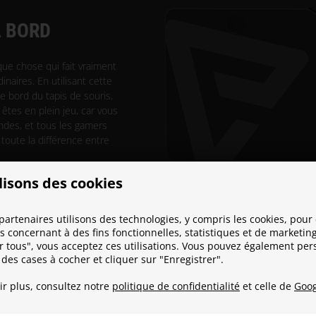
À BORD
que chose qui fait vraiment
naires. En utilisant cette
e bord du tapis de souris,
 êtes en plein jeu, car vous
ndes, et tous les gamers
toute la différence entre
lisons des cookies
partenaires utilisons des technologies, y compris les cookies, pour 
 concernant à des fins fonctionnelles, statistiques et de marketing
r tous", vous acceptez ces utilisations. Vous pouvez également per
 des cases à cocher et cliquer sur "Enregistrer".
ir plus, consultez notre
politique de confidentialité
et celle de
Goog