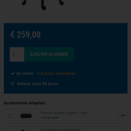
STREAMING
Choisir
€ 259,00
la
langue
ACCUEIL
LOGICIELS
En stock
1-3 jours ouvrables
Retour sous 90 jours
DISTRIBUTEURS
CONDITIONS
Accessoires adaptés:
DE
Paracon Rubber Casters - Noir
VENTE
+ 29 €
Lire la suite
NOUS
Coussin pour la nuque en