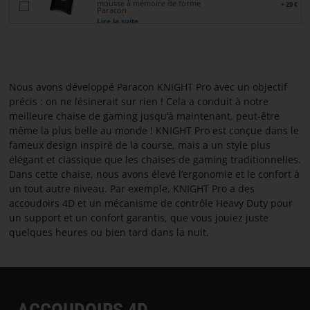
mousse à mémoire de forme
+ 29 €
Paracon
CONTACTER
Lire la suite
À
PROPOS
DE
Nous avons développé Paracon KNIGHT Pro avec un objectif
PARACON
précis : on ne lésinerait sur rien ! Cela a conduit à notre
meilleure chaise de gaming jusqu’à maintenant, peut-être
même la plus belle au monde ! KNIGHT Pro est conçue dans le
fameux design inspiré de la course, mais a un style plus
élégant et classique que les chaises de gaming traditionnelles.
Dans cette chaise, nous avons élevé l’ergonomie et le confort à
un tout autre niveau. Par exemple, KNIGHT Pro a des
accoudoirs 4D et un mécanisme de contrôle Heavy Duty pour
un support et un confort garantis, que vous jouiez juste
quelques heures ou bien tard dans la nuit.