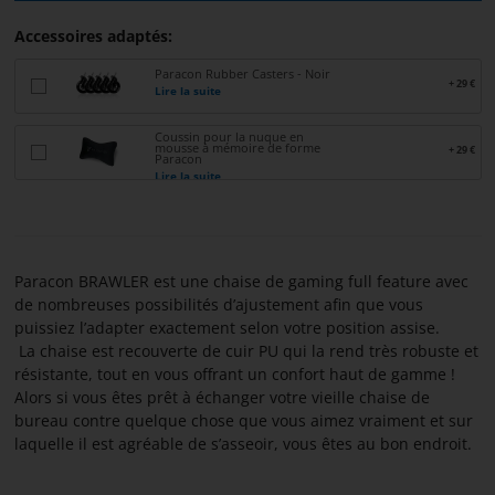
CONTACTER
Accessoires adaptés:
Paracon Rubber Casters - Noir
À
+ 29 €
Lire la suite
PROPOS
DE
Coussin pour la nuque en
mousse à mémoire de forme
+ 29 €
PARACON
Paracon
Lire la suite
Paracon BRAWLER est une chaise de gaming full feature avec
de nombreuses possibilités d’ajustement afin que vous
puissiez l’adapter exactement selon votre position assise.
​ La chaise est recouverte de cuir PU qui la rend très robuste et
résistante, tout en vous offrant un confort haut de gamme !
Alors si vous êtes prêt à échanger votre vieille chaise de
bureau contre quelque chose que vous aimez vraiment et sur
laquelle il est agréable de s’asseoir, vous êtes au bon endroit.