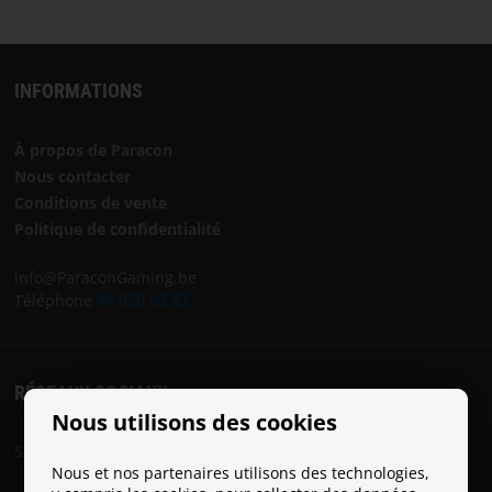
INFORMATIONS
À propos de Paracon
Nous contacter
Conditions de vente
Politique de confidentialité
info@ParaconGaming.be
Téléphone
48 020 62 82
RÉSEAUX SOCIAUX
Nous utilisons des cookies
Suivez Paracon sur les réseaux sociaux:
Nous et nos partenaires utilisons des technologies,