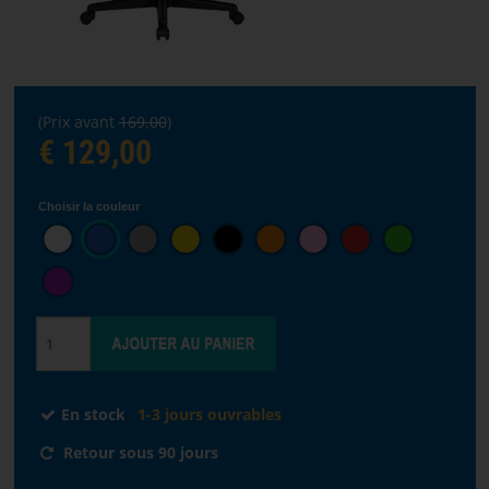
STREAMING
Choisir
(Prix avant
169,00
)
la
€ 129,00
langue
Choisir la couleur
ACCUEIL
LOGICIELS
DISTRIBUTEURS
CONDITIONS
DE
En stock
1-3 jours ouvrables
VENTE
Retour sous 90 jours
NOUS