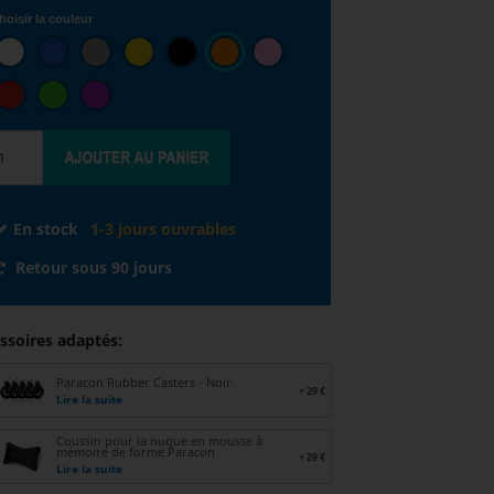
hoisir la couleur
En stock
1-3 jours ouvrables
Retour sous 90 jours
ssoires adaptés:
Paracon Rubber Casters - Noir
+ 29 €
Lire la suite
Coussin pour la nuque en mousse à
mémoire de forme Paracon
+ 29 €
Lire la suite