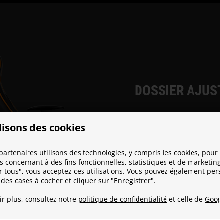
DOSSIER AJUS
Après une longue session de 
lisons des cookies
de s’allonger et de se déten
dans un angle de 165° pour
chaise. Vous pouvez naturell
partenaires utilisons des technologies, y compris les cookies, pour 
chaise à l’angle qui vous est
 concernant à des fins fonctionnelles, statistiques et de marketing
r tous", vous acceptez ces utilisations. Vous pouvez également per
 des cases à cocher et cliquer sur "Enregistrer".
ir plus, consultez notre
politique de confidentialité
et celle de
Goog