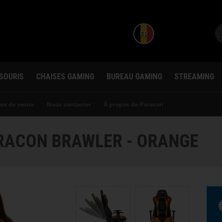
FR
 SOURIS
CHAISES GAMING
BUREAU GAMING
STREAMING
ns de vente
Nous contacter
À propos de Paracon
RACON BRAWLER - ORANGE