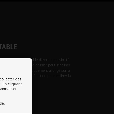
TABLE
gaming, c’est agréable d’avoir la possibilité
dre. C’est pourquoi le dossier peut s’incliner
 que vous soyez pratiquement allongé sur la
ement utiliser cette fonction pour incliner la
collecter des
 le plus confortable.
. En cliquant
sonnaliser
le
.