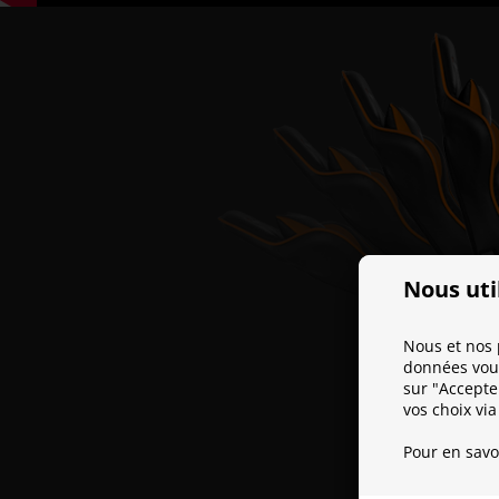
Nous uti
Nous et nos 
données vous
sur "Accepte
vos choix via
Pour en savo