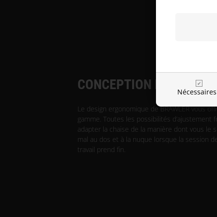
CONCEPTION ERGONOMI
Nécessaires
Le design ergonomique de BRAWLER vous offr
gamme. Toutes les possibilités d’ajustement 
adapter la chaise de la manière dont vous le sou
mal au dos et à la nuque lorsque la session d
travail prend fin.