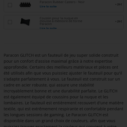
Paracon Rubber Casters - Noir
+ 29 €
CONTACTER
Lire la suite
Coussin pour la nuque en
À
mousse à mémoire de forme
+ 29 €
Paracon
PROPOS
Lire la suite
DE
PARACON
Paracon GLITCH est un fauteuil de jeu super solide construit
pour un confort d'assise maximal grâce à notre expertise
approfondie. Certains des meilleurs matériaux et pièces ont
été utilisés afin que vous puissiez ajuster le fauteuil pour qu'il
s'adapte parfaitement à vous. Le fauteuil est construit sur un
cadre en acier robuste, qui assure une stabilité
incroyablement bonne et une durabilité parfaite. Le GLITCH
est également équipé de coussins pour la nuque et les
lombaires. Le fauteuil est entièrement recouvert d'une matière
textile, qui est extrêmement respirante et confortable pendant
les longues sessions de gaming. Le Paracon GLITCH est
disponible dans un grand choix de couleurs, afin que vous
puissiez trouver exactement la couleur qui convient à votre