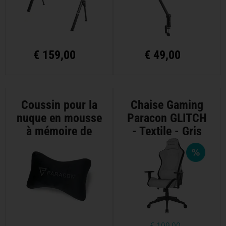
€
159,00
€
49,00
Coussin pour la
Chaise Gaming
nuque en mousse
Paracon GLITCH
à mémoire de
- Textile - Gris
forme Paracon
Clair
€
199,00