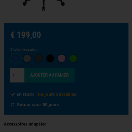
STREAMING
Choisir
€ 199,00
la
langue
Choisir la couleur
ACCUEIL
LOGICIELS
DISTRIBUTEURS
En stock
1-3 jours ouvrables
CONDITIONS
Retour sous 90 jours
DE
VENTE
Accessoires adaptés:
NOUS