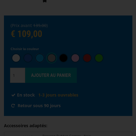
STREAMING
(Prix avant
139,00
)
€ 109,00
Choisir
la
langue
Choisir la couleur
ACCUEIL
LOGICIELS
DISTRIBUTEURS
En stock
1-3 jours ouvrables
CONDITIONS
Retour sous 90 jours
DE
VENTE
Accessoires adaptés:
NOUS
Paracon Rubber Casters - Noir