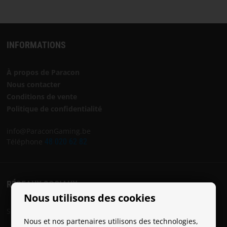
INFORMATIONS
À propos de Paracon
Nous contacter
Conditions de vente
Politique de confidentialité
info@ParaconGaming.be
Téléphone
48 020 62 82
RÉSEAUX SOCIAUX
Nous utilisons des cookies
Suivez Paracon sur les réseaux sociaux:
Nous et nos partenaires utilisons des technologies,