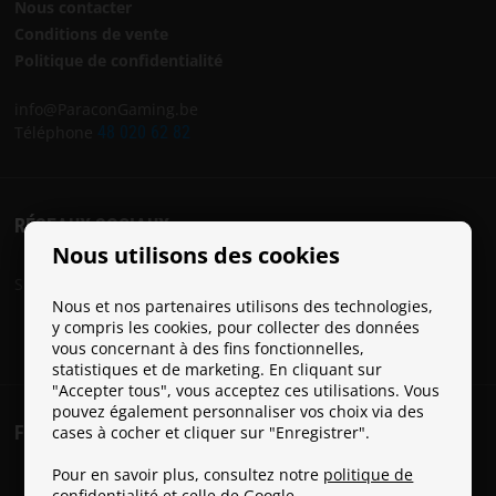
Nous contacter
Conditions de vente
Politique de confidentialité
info@ParaconGaming.be
Téléphone
48 020 62 82
RÉSEAUX SOCIAUX
Nous utilisons des cookies
Suivez Paracon sur les réseaux sociaux:
Nous et nos partenaires utilisons des technologies,
y compris les cookies, pour collecter des données
vous concernant à des fins fonctionnelles,
statistiques et de marketing. En cliquant sur
"Accepter tous", vous acceptez ces utilisations. Vous
pouvez également personnaliser vos choix via des
FRAIS DE PORT
cases à cocher et cliquer sur "Enregistrer".
Pour en savoir plus, consultez notre
politique de
confidentialité
et celle de
Google
.