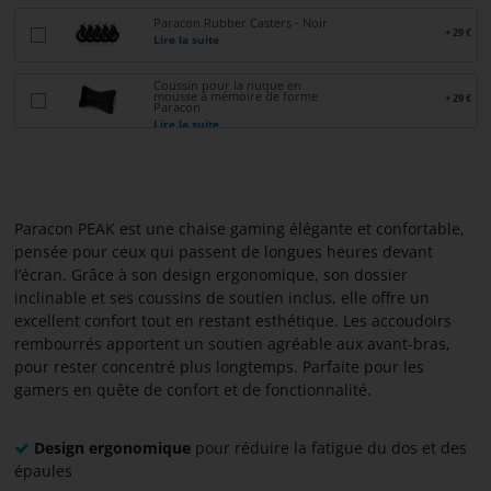
CONTACTER
Paracon Rubber Casters - Noir
+ 29 €
Lire la suite
À
Coussin pour la nuque en
mousse à mémoire de forme
+ 29 €
PROPOS
Paracon
Lire la suite
DE
PARACON
Paracon PEAK est une chaise gaming élégante et confortable,
pensée pour ceux qui passent de longues heures devant
l’écran. Grâce à son design ergonomique, son dossier
inclinable et ses coussins de soutien inclus, elle offre un
excellent confort tout en restant esthétique. Les accoudoirs
rembourrés apportent un soutien agréable aux avant-bras,
pour rester concentré plus longtemps. Parfaite pour les
gamers en quête de confort et de fonctionnalité.
Design ergonomique
pour réduire la fatigue du dos et des
épaules