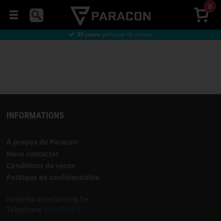
0
Directement
de l'usine
Livraison pas cher
seulement € 8
90 jours
politique de retour
SOURIS
Directement
de l'usine
Livraison pas cher
seulement € 8
DE
GAMING
CASQUE
INFORMATIONS
TAPIS
DE
SOURIS
À propos de Paracon
Nous contacter
CHAISES
Conditions de vente
GAMING
Politique de confidentialité
info@ParaconGaming.be
BUREAU
Téléphone
48 020 62 82
GAMING