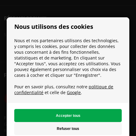
STREAMING
RÉSEAUX SOCIAUX
Nous utilisons des cookies
Choisir
Suivez Paracon sur les réseaux sociaux:
la
Nous et nos partenaires utilisons des technologies,
y compris les cookies, pour collecter des données
langue
vous concernant à des fins fonctionnelles,
statistiques et de marketing. En cliquant sur
ACCUEIL
"Accepter tous", vous acceptez ces utilisations. Vous
pouvez également personnaliser vos choix via des
FRAIS DE PORT
LOGICIELS
cases à cocher et cliquer sur "Enregistrer".
Pour en savoir plus, consultez notre
politique de
DISTRIBUTEURS
confidentialité
et celle de
Google
.
CONDITIONS
DE
Frais de port:
VENTE
GLS: € 8
Bpost: € 15
NOUS