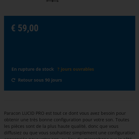
STREAMING
€ 59,00
Choisir
la
langue
ACCUEIL
En rupture de stock
? jours ouvrables
LOGICIELS
Retour sous 90 jours
DISTRIBUTEURS
CONDITIONS
Paracon LUCID PRO est tout ce dont vous avez besoin pour
DE
obtenir une très bonne configuration pour votre son. Toutes
VENTE
les pièces sont de la plus haute qualité, donc que vous
diffusiez ou que vous souhaitiez simplement une configuration
NOUS