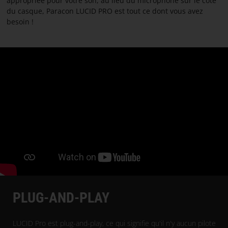
appropriée pour votre son, au lieu du microphone sur le côté
CONTACTER
du casque, Paracon LUCID PRO est tout ce dont vous avez
besoin !
À
PROPOS
DE
PARACON
PLUG-AND-PLAY
LUCID Pro est plug-and-play, ce qui signifie qu'il n'y aucun pilote