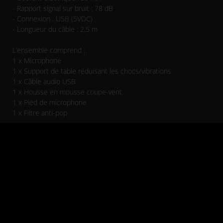
- Rapport signal sur bruit : 78 dB
- Connexion : USB (5VDC)
- Longueur du câble : 2,5 m
L’ensemble comprend :
1 x Microphone
1 x Support de table réduisant les chocs/vibrations
1 x Câble audio USB
1 x Housse en mousse coupe-vent
1 x Pied de microphone
1 x Filtre anti-pop