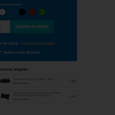
hoisir la couleur
En stock
1-3 jours ouvrables
Retour sous 90 jours
ssoires adaptés:
Paracon Rubber Casters - Noir
+ 29 €
Lire la suite
Coussin pour la nuque en mousse à
mémoire de forme Paracon
+ 29 €
Lire la suite