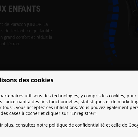
UX ENFANTS
nt de Paracon JUNIOR. La
 de l’enfant, ce qui facilite
n grand confort et réduit la
nt l’écran.
lisons des cookies
partenaires utilisons des technologies, y compris les cookies, pour 
 concernant à des fins fonctionnelles, statistiques et de marketing
r tous", vous acceptez ces utilisations. Vous pouvez également per
 des cases à cocher et cliquer sur "Enregistrer".
ir plus, consultez notre
politique de confidentialité
et celle de
Goog