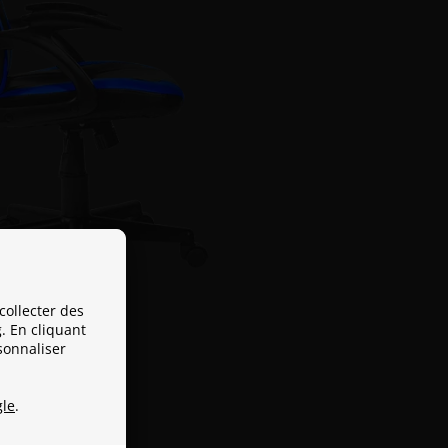
collecter des
. En cliquant
sonnaliser
le
.