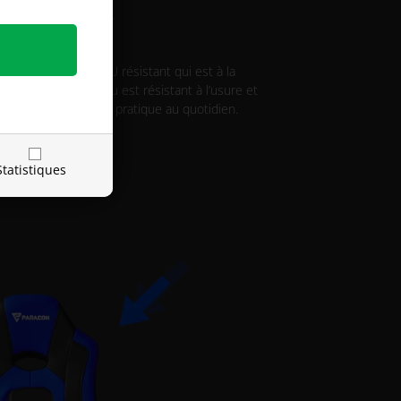
 RÉSISTANT
e d’un similicuir PU résistant qui est à la
ntretenir. Le matériau est résistant à l’usure et
 chaise une solution pratique au quotidien.
Statistiques