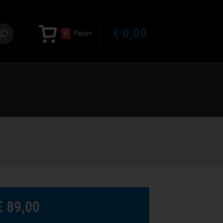
€ 0,00
0
Panier
€ 89,00