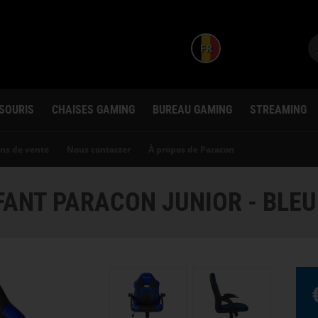
FR
 SOURIS
CHAISES GAMING
BUREAU GAMING
STREAMING
ns de vente
Nous contacter
À propos de Paracon
FANT PARACON JUNIOR - BLEU