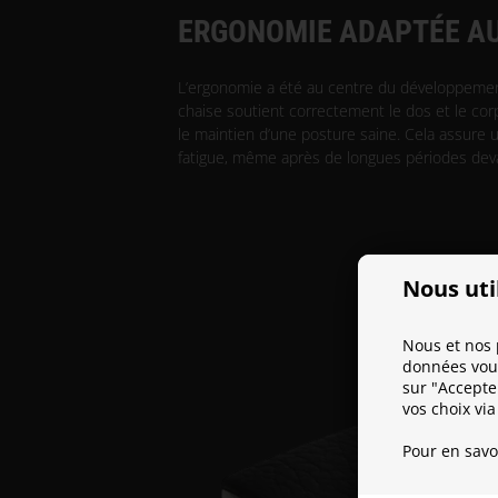
ERGONOMIE ADAPTÉE A
L’ergonomie a été au centre du développeme
chaise soutient correctement le dos et le corps
le maintien d’une posture saine. Cela assure u
fatigue, même après de longues périodes deva
Nous uti
Nous et nos 
données vous
sur "Accepte
vos choix via
Pour en savo