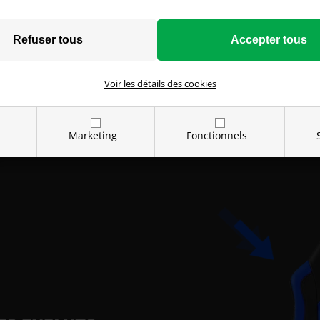
SIMILICUIR PU
Paracon JUNIOR est recouvert
fois esthétique et facile à e
Voir les détails des cookies
aux taches, faisant de cette
Marketing
Fonctionnels